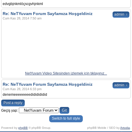
edvgbjnkmlöçscgvhjnkml
Re: NeTYuvam Forum Sayfamıza Hoşgeldiniz
↓
admin
Cum Kas 28, 2014 7:50 am
NetYuvam Video Sitesinden izlemek için tıklayınız...
Re: NeTYuvam Forum Sayfamıza Hoşgeldiniz
↓
admin
Cum Kas 28, 2014 6:33 pm
denemeeeeeeeedididididid
Post a reply
Geçiş yap:
Switch to full style
Powered by
phpBB
© phpBB Group.
phpBB Mobile / SEO by
Artodia
.