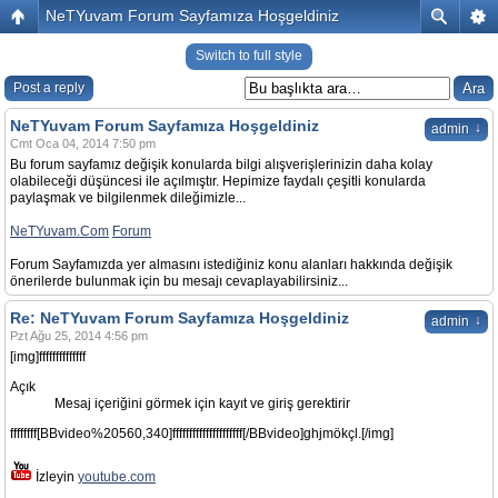
NeTYuvam Forum Sayfamıza Hoşgeldiniz
Switch to full style
Post a reply
NeTYuvam Forum Sayfamıza Hoşgeldiniz
↓
admin
Cmt Oca 04, 2014 7:50 pm
Bu forum sayfamız değişik konularda bilgi alışverişlerinizin daha kolay
olabileceği düşüncesi ile açılmıştır. Hepimize faydalı çeşitli konularda
paylaşmak ve bilgilenmek dileğimizle...
NeTYuvam.Com
Forum
Forum Sayfamızda yer almasını istediğiniz konu alanları hakkında değişik
önerilerde bulunmak için bu mesajı cevaplayabilirsiniz...
Re: NeTYuvam Forum Sayfamıza Hoşgeldiniz
↓
admin
Pzt Ağu 25, 2014 4:56 pm
[img]ffffffffffffff
Açık
Mesaj içeriğini görmek için kayıt ve giriş gerektirir
ffffffff[BBvideo%20560,340]fffffffffffffffffffff[/BBvideo]ghjmökçl.[/img]
İzleyin
youtube.com