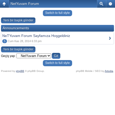
NetYuvam Forum
Switch to full style
Yeni bir başlık gönder
Announcements
NeTYuvam Forum Sayfamıza Hoşgeldiniz
5
Cum Kas 28, 2014 6:33 pm
Yeni bir başlık gönder
Geçiş yap:
Switch to full style
Powered by
phpBB
© phpBB Group.
phpBB Mobile / SEO by
Artodia
.