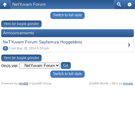
NetYuvam Forum
Switch to full style
Yeni bir başlık gönder
Announcements
NeTYuvam Forum Sayfamıza Hoşgeldiniz
5
Cum Kas 28, 2014 6:33 pm
Yeni bir başlık gönder
Geçiş yap:
Switch to full style
Powered by
phpBB
© phpBB Group.
phpBB Mobile / SEO by
Artodia
.