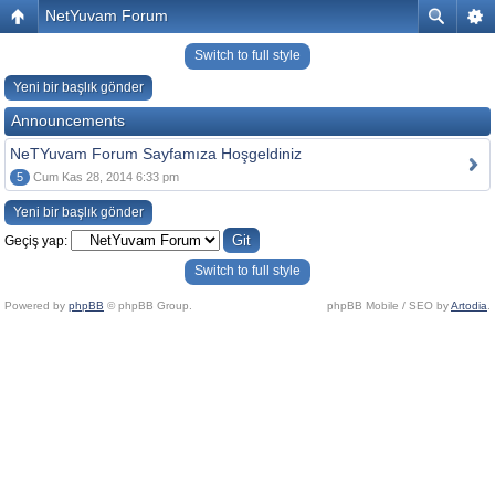
NetYuvam Forum
Switch to full style
Yeni bir başlık gönder
Announcements
NeTYuvam Forum Sayfamıza Hoşgeldiniz
5
Cum Kas 28, 2014 6:33 pm
Yeni bir başlık gönder
Geçiş yap:
Switch to full style
Powered by
phpBB
© phpBB Group.
phpBB Mobile / SEO by
Artodia
.