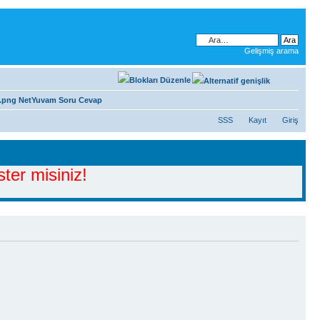
Gelişmiş arama
NetYuvam Soru Cevap
SSS
Kayıt
Giriş
ter misiniz!