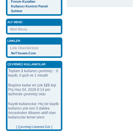
Forum Kuralları
Kullanıcı Kontrol Paneli
Sohbet
ALT MENÜ
Mini Menü
LINKLER
Link Önerilerimiz
NeTYuvam.Com
ÇEVRIMIÇI KULLANICILAR
Toplam
1
kullanıcı çevrimiçi :: 0
kayıtlı, 0 gizli ve 1 misafir
Bugüne kadar en çok
121
kişi
Prş Haz 04, 2026 8:14 pm
tarihinde çevrimiçi oldu
Kayıtlı kullanıcılar: Hiç bir kayıtlı
kullanıcı yok son 5 dakika
öncesinden itibaren aktif olan
kullanıcılar temel alınır
[ Çevrimiçi Listesini Gör ]