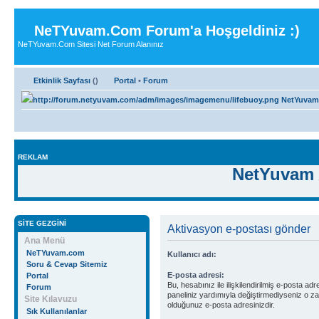
NeTYuvam.Com Forum'a Hoşgeldiniz :)
NeTYuvam.Com Sitesi Net Forum Alanınız
Etkinlik Sayfası
(
)
Portal
•
Forum
NetYuvam
REKLAM
NetYuvam 
SITE GEZGINI
Aktivasyon e-postası gönder
Ana Menü
NeTYuvam.com
Kullanıcı adı:
Soru & Cevap Sitemiz
E-posta adresi:
Portal
Bu, hesabınız ile ilişkilendirilmiş e-posta adr
Forum
paneliniz yardımıyla değiştirmediyseniz o za
Site Kılavuzu
olduğunuz e-posta adresinizdir.
Sık Kullanılanlar