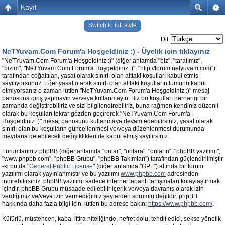
Kayıt
Switch to full style
Dil:
NeTYuvam.Com Forum'a Hoşgeldiniz :) -
Üyelik için tıklayınız
"NeTYuvam.Com Forum'a Hoşgeldiniz :)" (diğer anlamda "biz", "tarafımız",
"bizim", "NeTYuvam.Com Forum'a Hoşgeldiniz :)", "http://forum.netyuvam.com")
tarafından çoğaltılan, yasal olarak sınırlı olan alttaki koşulları kabul etmiş
sayılıyorsunuz. Eğer yasal olarak sınırlı olan alttaki koşulların tümünü kabul
etmiyorsanız o zaman lütfen "NeTYuvam.Com Forum'a Hoşgeldiniz :)" mesaj
panosuna giriş yapmayın ve/veya kullanmayın. Biz bu koşulları herhangi bir
zamanda değiştirebiliriz ve sizi bilgilendirebiliriz, buna rağmen kendiniz düzenli
olarak bu koşulları tekrar gözden geçirerek "NeTYuvam.Com Forum'a
Hoşgeldiniz :)" mesaj panosunu kullanmaya devam edebilirsiniz, yasal olarak
sınırlı olan bu koşulların güncellenmesi ve/veya düzenlenmesi durumunda
meydana gelebilecek değişiklikleri de kabul etmiş sayılırsınız.
Forumlarımız phpBB (diğer anlamda "onlar", "onlara", "onların", "phpBB yazılımı",
"www.phpbb.com", "phpBB Grubu", "phpBB Takımları") tarafından güçlendirilmiştir
-ki bu da "
General Public License
" (diğer anlamda "GPL") altında bir forum
yazılımı olarak yayınlanmıştır ve bu yazılımı
www.phpbb.com
adresinden
indirebilirsiniz. phpBB yazılımı sadece internet tabanlı tartışmaları kolaylaştırmak
içindir, phpBB Grubu müsaade edilebilir içerik ve/veya davranış olarak izin
verdiğimiz ve/veya izin vermediğimiz şeylerden sorumlu değildir. phpBB
hakkında daha fazla bilgi için, lütfen bu adrese bakın:
https://www.phpbb.com/
.
Küfürlü, müstehcen, kaba, iftira niteliğinde, nefret dolu, tehdit edici, sekse yönelik