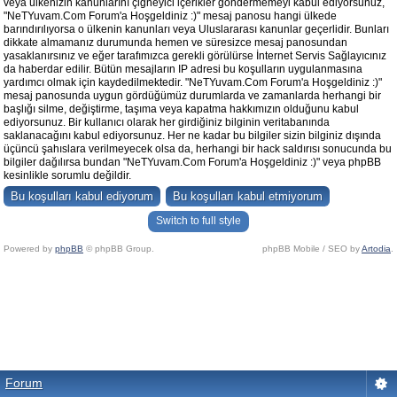
veya ülkenizin kanunlarını çiğneyici içerikler göndermemeyi kabul ediyorsunuz,
"NeTYuvam.Com Forum'a Hoşgeldiniz :)" mesaj panosu hangi ülkede
barındırılıyorsa o ülkenin kanunları veya Uluslararası kanunlar geçerlidir. Bunları
dikkate almamanız durumunda hemen ve süresizce mesaj panosundan
yasaklanırsınız ve eğer tarafımızca gerekli görülürse İnternet Servis Sağlayıcınız
da haberdar edilir. Bütün mesajların IP adresi bu koşulların uygulanmasına
yardımcı olmak için kaydedilmektedir. "NeTYuvam.Com Forum'a Hoşgeldiniz :)"
mesaj panosunda uygun gördüğümüz durumlarda ve zamanlarda herhangi bir
başlığı silme, değiştirme, taşıma veya kapatma hakkımızın olduğunu kabul
ediyorsunuz. Bir kullanıcı olarak her girdiğiniz bilginin veritabanında
saklanacağını kabul ediyorsunuz. Her ne kadar bu bilgiler sizin bilginiz dışında
üçüncü şahıslara verilmeyecek olsa da, herhangi bir hack saldırısı sonucunda bu
bilgiler dağılırsa bundan "NeTYuvam.Com Forum'a Hoşgeldiniz :)" veya phpBB
kesinlikle sorumlu değildir.
Switch to full style
Powered by
phpBB
© phpBB Group.
phpBB Mobile / SEO by
Artodia
.
Forum