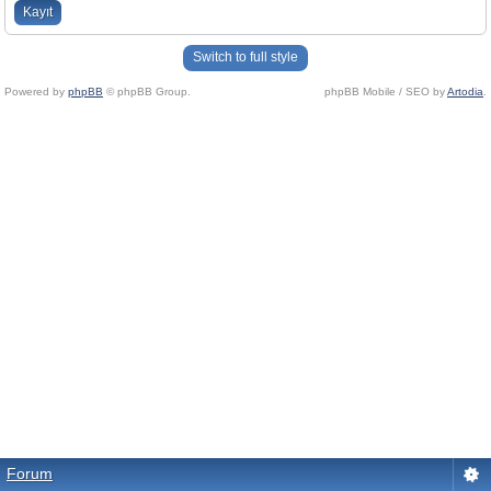
Kayıt
Switch to full style
Powered by
phpBB
© phpBB Group.
phpBB Mobile / SEO by
Artodia
.
Forum