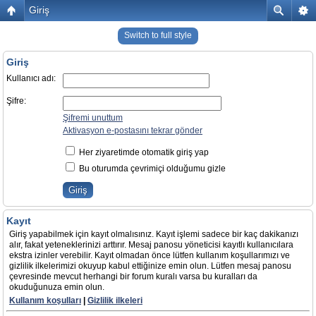
Giriş
Switch to full style
Giriş
Kullanıcı adı:
Şifre:
Şifremi unuttum
Aktivasyon e-postasını tekrar gönder
Her ziyaretimde otomatik giriş yap
Bu oturumda çevrimiçi olduğumu gizle
Kayıt
Giriş yapabilmek için kayıt olmalısınız. Kayıt işlemi sadece bir kaç dakikanızı
alır, fakat yeteneklerinizi arttırır. Mesaj panosu yöneticisi kayıtlı kullanıcılara
ekstra izinler verebilir. Kayıt olmadan önce lütfen kullanım koşullarımızı ve
gizlilik ilkelerimizi okuyup kabul ettiğinize emin olun. Lütfen mesaj panosu
çevresinde mevcut herhangi bir forum kuralı varsa bu kuralları da
okuduğunuza emin olun.
Kullanım koşulları
|
Gizlilik ilkeleri