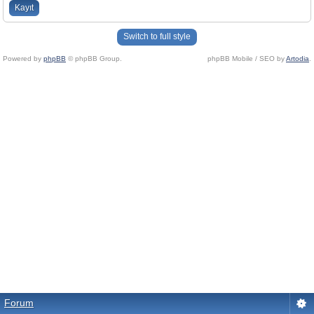
Kayıt
Switch to full style
Powered by
phpBB
© phpBB Group.
phpBB Mobile / SEO by
Artodia
.
Forum