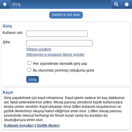
Giriş
Switch to full style
Giriş
Kullanıcı adı:
Şifre:
Şifremi unuttum
Aktivasyon e-postasını tekrar gönder
Her ziyaretimde otomatik giriş yap
Bu oturumda çevrimiçi olduğumu gizle
Kayıt
Giriş yapabilmek için kayıt olmalısınız. Kayıt işlemi sadece bir kaç dakikanızı
alır, fakat yeteneklerinizi arttırır. Mesaj panosu yöneticisi kayıtlı kullanıcılara
ekstra izinler verebilir. Kayıt olmadan önce lütfen kullanım koşullarımızı ve
gizlilik ilkelerimizi okuyup kabul ettiğinize emin olun. Lütfen mesaj panosu
çevresinde mevcut herhangi bir forum kuralı varsa bu kuralları da
okuduğunuza emin olun.
Kullanım koşulları
|
Gizlilik ilkeleri