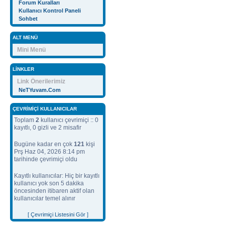
Forum Kuralları
Kullanıcı Kontrol Paneli
Sohbet
ALT MENÜ
Mini Menü
LINKLER
Link Önerilerimiz
NeTYuvam.Com
ÇEVRIMIÇI KULLANICILAR
Toplam
2
kullanıcı çevrimiçi :: 0
kayıtlı, 0 gizli ve 2 misafir
Bugüne kadar en çok
121
kişi
Prş Haz 04, 2026 8:14 pm
tarihinde çevrimiçi oldu
Kayıtlı kullanıcılar: Hiç bir kayıtlı
kullanıcı yok son 5 dakika
öncesinden itibaren aktif olan
kullanıcılar temel alınır
[ Çevrimiçi Listesini Gör ]