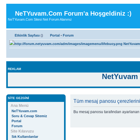
NeTYuvam.Com Forum'a Hoşgeldiniz :)
NeTYuvam.Com Sitesi Net Forum Alanınız
Etkinlik Sayfası
(
)
Portal
•
Forum
NetYuvam
REKLAM
NetYuvam 
SITE GEZGINI
Tüm mesaj panosu çerezlerini 
Ana Menü
NeTYuvam.com
Bu mesaj panosu tarafından ayarlanan t
Soru & Cevap Sitemiz
Portal
Forum
Site Kılavuzu
Sık Kullanılanlar