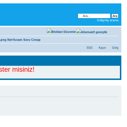
Gelişmiş arama
NetYuvam Soru Cevap
SSS
Kayıt
Giriş
ter misiniz!