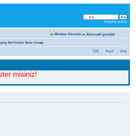
Gelişmiş arama
NetYuvam Soru Cevap
SSS
Kayıt
Giriş
ter misiniz!