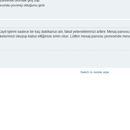
yaretimde otomatik giriş yap
rumda çevrimiçi olduğumu gizle
ayıt işlemi sadece bir kaç dakikanızı alır, fakat yeteneklerinizi arttırır. Mesaj panosu 
ik ilkelerimizi okuyup kabul ettiğinize emin olun. Lütfen mesaj panosu çevresinde me
Switch to mobile style