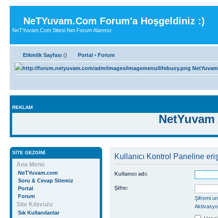
NeTYuvam.Com Forum'a Hoşgeldiniz :)
NeTYuvam.Com Sitesi Net Forum Alanınız
Etkinlik Sayfası
(
)
Portal
•
Forum
NetYuvam
REKLAM
NetYuvam 
SITE GEZGINI
Kullanıcı Kontrol Paneline eriş
Ana Menü
NeTYuvam.com
Kullanıcı adı:
Soru & Cevap Sitemiz
Şifre:
Portal
Forum
Şifremi u
Site Kılavuzu
Aktivasyo
Sık Kullanılanlar