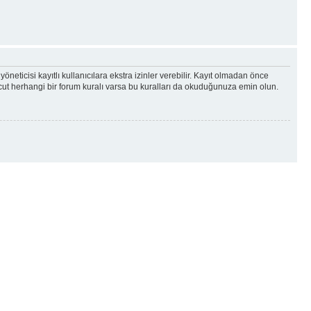
yöneticisi kayıtlı kullanıcılara ekstra izinler verebilir. Kayıt olmadan önce
vcut herhangi bir forum kuralı varsa bu kuralları da okuduğunuza emin olun.