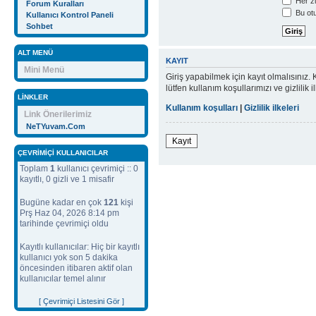
Her zi
Forum Kuralları
Bu otu
Kullanıcı Kontrol Paneli
Sohbet
ALT MENÜ
KAYIT
Mini Menü
Giriş yapabilmek için kayıt olmalısınız. K
lütfen kullanım koşullarımızı ve gizlil
LINKLER
Kullanım koşulları
|
Gizlilik ilkeleri
Link Önerilerimiz
NeTYuvam.Com
Kayıt
ÇEVRIMIÇI KULLANICILAR
Toplam
1
kullanıcı çevrimiçi :: 0
kayıtlı, 0 gizli ve 1 misafir
Bugüne kadar en çok
121
kişi
Prş Haz 04, 2026 8:14 pm
tarihinde çevrimiçi oldu
Kayıtlı kullanıcılar: Hiç bir kayıtlı
kullanıcı yok son 5 dakika
öncesinden itibaren aktif olan
kullanıcılar temel alınır
[ Çevrimiçi Listesini Gör ]