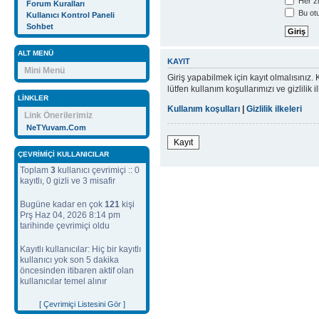
Her zi
Forum Kuralları
Bu otu
Kullanıcı Kontrol Paneli
Sohbet
ALT MENÜ
KAYIT
Mini Menü
Giriş yapabilmek için kayıt olmalısınız. K
lütfen kullanım koşullarımızı ve gizlil
LINKLER
Kullanım koşulları
|
Gizlilik ilkeleri
Link Önerilerimiz
NeTYuvam.Com
Kayıt
ÇEVRIMIÇI KULLANICILAR
Toplam
3
kullanıcı çevrimiçi :: 0
kayıtlı, 0 gizli ve 3 misafir
Bugüne kadar en çok
121
kişi
Prş Haz 04, 2026 8:14 pm
tarihinde çevrimiçi oldu
Kayıtlı kullanıcılar: Hiç bir kayıtlı
kullanıcı yok son 5 dakika
öncesinden itibaren aktif olan
kullanıcılar temel alınır
[ Çevrimiçi Listesini Gör ]