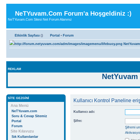
NeTYuvam.Com Forum'a Hoşgeldiniz :)
NeTYuvam.Com Sitesi Net Forum Alanınız
Etkinlik Sayfası
(
)
Portal
•
Forum
NetYuvam
REKLAM
NetYuvam 
SITE GEZGINI
Kullanıcı Kontrol Paneline eriş
Ana Menü
NeTYuvam.com
Kullanıcı adı:
Soru & Cevap Sitemiz
Şifre:
Portal
Forum
Şifremi u
Site Kılavuzu
Aktivasyo
Sık Kullanılanlar