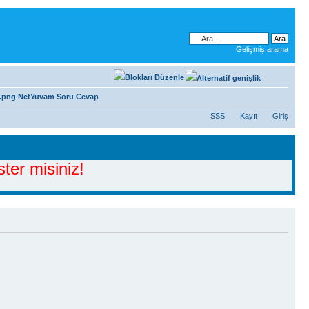
Gelişmiş arama
NetYuvam Soru Cevap
SSS
Kayıt
Giriş
ter misiniz!