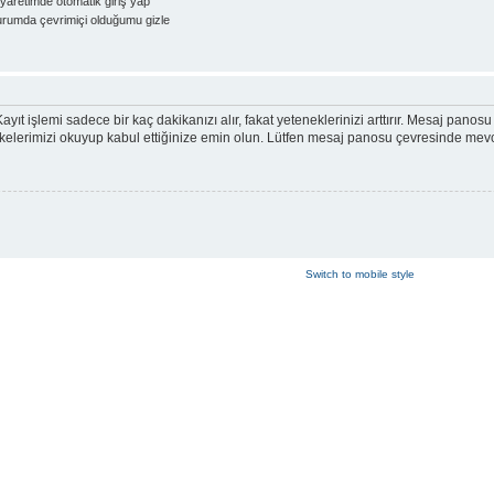
yaretimde otomatik giriş yap
rumda çevrimiçi olduğumu gizle
ayıt işlemi sadece bir kaç dakikanızı alır, fakat yeteneklerinizi arttırır. Mesaj panosu 
ik ilkelerimizi okuyup kabul ettiğinize emin olun. Lütfen mesaj panosu çevresinde me
Switch to mobile style