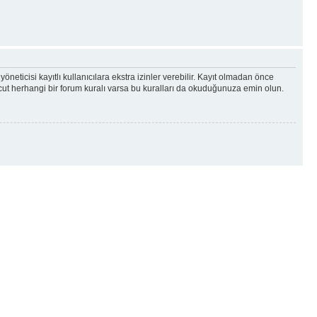
yöneticisi kayıtlı kullanıcılara ekstra izinler verebilir. Kayıt olmadan önce
vcut herhangi bir forum kuralı varsa bu kuralları da okuduğunuza emin olun.