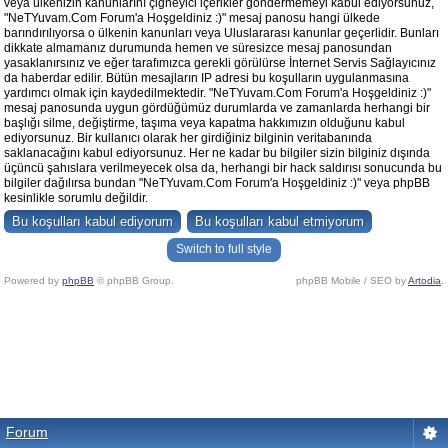
veya ülkenizin kanunlarını çiğneyici içerikler göndermemeyi kabul ediyorsunuz,
"NeTYuvam.Com Forum'a Hoşgeldiniz :)" mesaj panosu hangi ülkede
barındırılıyorsa o ülkenin kanunları veya Uluslararası kanunlar geçerlidir. Bunları
dikkate almamanız durumunda hemen ve süresizce mesaj panosundan
yasaklanırsınız ve eğer tarafımızca gerekli görülürse İnternet Servis Sağlayıcınız
da haberdar edilir. Bütün mesajların IP adresi bu koşulların uygulanmasına
yardımcı olmak için kaydedilmektedir. "NeTYuvam.Com Forum'a Hoşgeldiniz :)"
mesaj panosunda uygun gördüğümüz durumlarda ve zamanlarda herhangi bir
başlığı silme, değiştirme, taşıma veya kapatma hakkımızın olduğunu kabul
ediyorsunuz. Bir kullanıcı olarak her girdiğiniz bilginin veritabanında
saklanacağını kabul ediyorsunuz. Her ne kadar bu bilgiler sizin bilginiz dışında
üçüncü şahıslara verilmeyecek olsa da, herhangi bir hack saldırısı sonucunda bu
bilgiler dağılırsa bundan "NeTYuvam.Com Forum'a Hoşgeldiniz :)" veya phpBB
kesinlikle sorumlu değildir.
Switch to full style
Powered by
phpBB
© phpBB Group.
phpBB Mobile / SEO by
Artodia
.
Forum