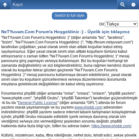
Kayıt
Switch to full style
Dil:
NeTYuvam.Com Forum'a Hoşgeldiniz :) -
Üyelik için tıklayınız
"NeTYuvam.Com Forum'a Hoşgeldiniz :)" (diğer anlamda "biz", "tarafımız",
"bizim", "NeTYuvam.Com Forum'a Hoşgeldiniz :)", "http://forum.netyuvam.com")
tarafından çoğaltılan, yasal olarak sınırlı olan alttaki koşulları kabul etmiş
sayılıyorsunuz. Eğer yasal olarak sınırlı olan alttaki koşulların tümünü kabul
etmiyorsanız o zaman lütfen "NeTYuvam.Com Forum'a Hoşgeldiniz :)" mesaj
panosuna giriş yapmayın ve/veya kullanmayın. Biz bu koşulları herhangi bir
zamanda değiştirebiliriz ve sizi bilgilendirebiliriz, buna rağmen kendiniz düzenli
olarak bu koşulları tekrar gözden geçirerek "NeTYuvam.Com Forum'a
Hoşgeldiniz :)" mesaj panosunu kullanmaya devam edebilirsiniz, yasal olarak
sınırlı olan bu koşulların güncellenmesi ve/veya düzenlenmesi durumunda
meydana gelebilecek değişiklikleri de kabul etmiş sayılırsınız.
Forumlarımız phpBB (diğer anlamda "onlar", "onlara", "onların", "phpBB yazılımı",
"www.phpbb.com", "phpBB Grubu", "phpBB Takımları") tarafından güçlendirilmiştir
-ki bu da "
General Public License
" (diğer anlamda "GPL") altında bir forum
yazılımı olarak yayınlanmıştır ve bu yazılımı
www.phpbb.com
adresinden
indirebilirsiniz. phpBB yazılımı sadece internet tabanlı tartışmaları kolaylaştırmak
içindir, phpBB Grubu müsaade edilebilir içerik ve/veya davranış olarak izin
verdiğimiz ve/veya izin vermediğimiz şeylerden sorumlu değildir. phpBB
hakkında daha fazla bilgi için, lütfen bu adrese bakın:
https://www.phpbb.com/
.
Küfürlü, müstehcen, kaba, iftira niteliğinde, nefret dolu, tehdit edici, sekse yönelik