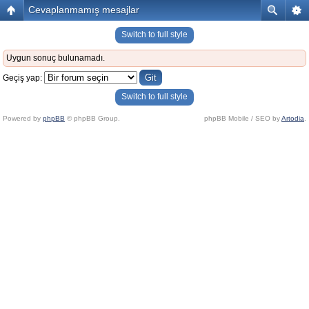
Cevaplanmamış mesajlar
Switch to full style
Uygun sonuç bulunamadı.
Geçiş yap:
Switch to full style
Powered by
phpBB
© phpBB Group.
phpBB Mobile / SEO by
Artodia
.