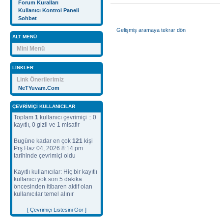
Forum Kuralları
Kullanıcı Kontrol Paneli
Sohbet
Gelişmiş aramaya tekrar dön
ALT MENÜ
Mini Menü
LINKLER
Link Önerilerimiz
NeTYuvam.Com
ÇEVRIMIÇI KULLANICILAR
Toplam
1
kullanıcı çevrimiçi :: 0
kayıtlı, 0 gizli ve 1 misafir
Bugüne kadar en çok
121
kişi
Prş Haz 04, 2026 8:14 pm
tarihinde çevrimiçi oldu
Kayıtlı kullanıcılar: Hiç bir kayıtlı
kullanıcı yok son 5 dakika
öncesinden itibaren aktif olan
kullanıcılar temel alınır
[ Çevrimiçi Listesini Gör ]