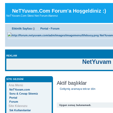
NeTYuvam.Com Forum'a Hoşgeldiniz :)
NeTYuvam.Com Sitesi Net Forum Alanınız
Etkinlik Sayfası
(
)
Portal
•
Forum
NetYuvam
REKLAM
NetYuvam 
SITE GEZGINI
Aktif başlıklar
Ana Menü
Gelişmiş aramaya tekrar dön
NeTYuvam.com
Soru & Cevap Sitemiz
Portal
Forum
Uygun sonuç bulunamadı.
Site Kılavuzu
Sık Kullanılanlar