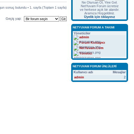
Ne Olursan Ol, Yine Gel.
NetYuvam Forum ücretsiz
gun sonuç bulundu •
1
. sayfa (Toplam
1
sayfa)
ve herkese açık bir alandır.
Aramıza Hoşgeldiniz.
Üyelik için tıklayınız
Geçiş yap:
NETYUVAM FORUM A TAKIMI
Yöneticiler
admin
Forum Koklayıcı
NetYuvam.Com
Yönetici
NETYUVAM FORUM ÜNLÜLERI
Kullanıcı adı
Mesajlar
admin
2