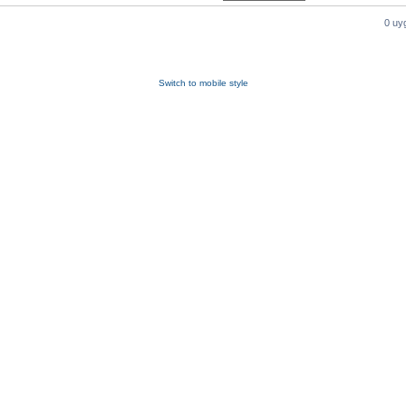
0 uy
Switch to mobile style