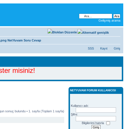
Gelişmiş arama
NetYuvam Soru Cevap
SSS
Kayıt
Giriş
ter misiniz!
NETYUVAM FORUM KULLANICISI
Kullanıcı adı:
gun sonuç bulundu •
1
. sayfa (Toplam
1
sayfa)
Şifre:
Bilgilerimi hatırla