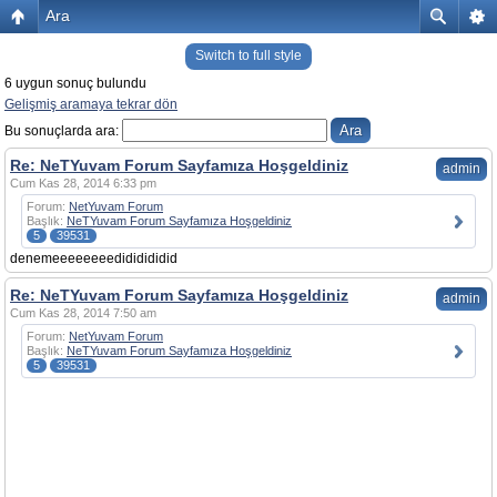
Ara
Switch to full style
6 uygun sonuç bulundu
Gelişmiş aramaya tekrar dön
Bu sonuçlarda ara:
Re: NeTYuvam Forum Sayfamıza Hoşgeldiniz
admin
Cum Kas 28, 2014 6:33 pm
Forum:
NetYuvam Forum
Başlık:
NeTYuvam Forum Sayfamıza Hoşgeldiniz
5
39531
denemeeeeeeeedididididid
Re: NeTYuvam Forum Sayfamıza Hoşgeldiniz
admin
Cum Kas 28, 2014 7:50 am
Forum:
NetYuvam Forum
Başlık:
NeTYuvam Forum Sayfamıza Hoşgeldiniz
5
39531