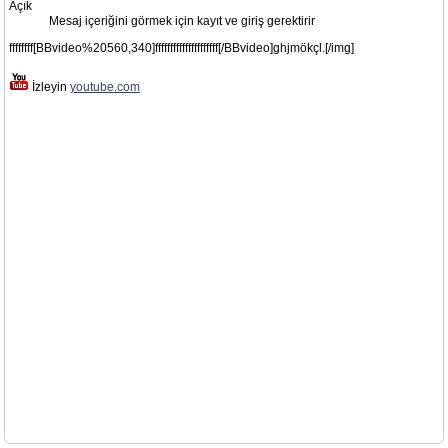
Açık
Mesaj içeriğini görmek için kayıt ve giriş gerektirir
ffffffff[BBvideo%20560,340]fffffffffffffffffffff[/BBvideo]ghjmökçl.[/img]
İzleyin
youtube.com