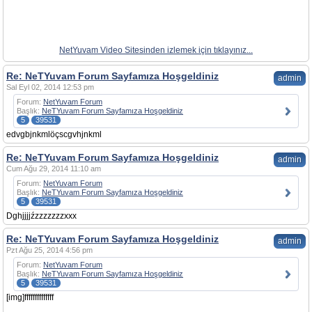
NetYuvam Video Sitesinden izlemek için tıklayınız...
Re: NeTYuvam Forum Sayfamıza Hoşgeldiniz
admin
Sal Eyl 02, 2014 12:53 pm
Forum:
NetYuvam Forum
Başlık:
NeTYuvam Forum Sayfamıza Hoşgeldiniz
5
39531
edvgbjnkmlöçscgvhjnkml
Re: NeTYuvam Forum Sayfamıza Hoşgeldiniz
admin
Cum Ağu 29, 2014 11:10 am
Forum:
NetYuvam Forum
Başlık:
NeTYuvam Forum Sayfamıza Hoşgeldiniz
5
39531
Dghjjjjźzzzzzzzxxx
Re: NeTYuvam Forum Sayfamıza Hoşgeldiniz
admin
Pzt Ağu 25, 2014 4:56 pm
Forum:
NetYuvam Forum
Başlık:
NeTYuvam Forum Sayfamıza Hoşgeldiniz
5
39531
[img]ffffffffffffff