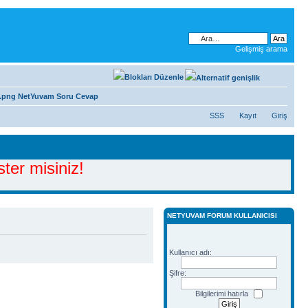
Gelişmiş arama
NetYuvam Soru Cevap
SSS
Kayıt
Giriş
ter misiniz!
NETYUVAM FORUM KULLANICISI
Kullanıcı adı:
Şifre:
Bilgilerimi hatırla