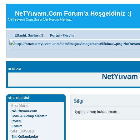
NeTYuvam.Com Forum'a Hoşgeldiniz :)
NeTYuvam.Com Sitesi Net Forum Alanınız
Etkinlik Sayfası
(
)
Portal
•
Forum
NetYuvam
REKLAM
NetYuvam 
SITE GEZGINI
Bilgi
Ana Menü
NeTYuvam.com
Uygun sonuç bulunamadı.
Soru & Cevap Sitemiz
Portal
Forum
Site Kılavuzu
Sık Kullanılanlar