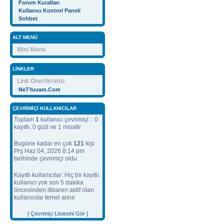
Forum Kuralları
Kullanıcı Kontrol Paneli
Sohbet
ALT MENÜ
Mini Menü
LINKLER
Link Önerilerimiz
NeTYuvam.Com
ÇEVRIMIÇI KULLANICILAR
Toplam
1
kullanıcı çevrimiçi :: 0
kayıtlı, 0 gizli ve 1 misafir
Bugüne kadar en çok
121
kişi
Prş Haz 04, 2026 8:14 pm
tarihinde çevrimiçi oldu
Kayıtlı kullanıcılar: Hiç bir kayıtlı
kullanıcı yok son 5 dakika
öncesinden itibaren aktif olan
kullanıcılar temel alınır
[ Çevrimiçi Listesini Gör ]