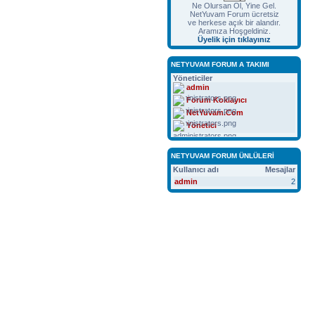
Ne Olursan Ol, Yine Gel.
NetYuvam Forum ücretsiz
ve herkese açık bir alandır.
Aramıza Hoşgeldiniz.
Üyelik için tıklayınız
NETYUVAM FORUM A TAKIMI
Yöneticiler
admin
Forum Koklayıcı
NetYuvam.Com
Yönetici
NETYUVAM FORUM ÜNLÜLERI
Kullanıcı adı
Mesajlar
admin
2