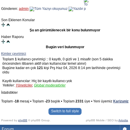
Gönderen:
admin
Son Eklenen Konular
Şu an görüntülenecek bir konu bulunmuyor
Haber Raporu
Bugün veri bulunmuyor
Kimler çevrimiçi
Toplam
1
kullanıcı çevrimiçi :: 0 kayıtlı, 0 gizli ve 1 misafir (son 5 dakika
öncesinden itibaren aktif olan kullanıcılar temel alınır)
Bugüne kadar en çok
121
kişi Prş Haz 04, 2026 8:14 pm tarihinde çevrimiçi
oldu
Kayıtlı kullanıcılar: Hiç bir kayıtlı kullanıcı yok
Yetkiler:
Yöneticiler
,
Global moderatörler
İstatistikler
Toplam
-18
mesaj • Toplam
-23
başlık • Toplam
2331
üye • Yeni üyemiz
Karizuniz
Switch to full style
Powered by
phpBB
© phpBB Group.
phpBB Mobile / SEO by
Artodia
.
Forum