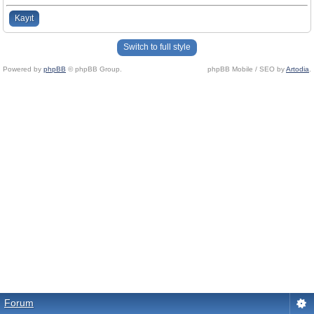
Kayıt
Switch to full style
Powered by
phpBB
© phpBB Group.
phpBB Mobile / SEO by
Artodia
.
Forum