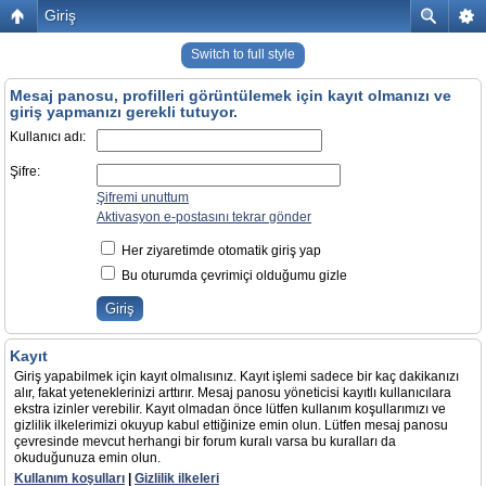
Giriş
Switch to full style
Mesaj panosu, profilleri görüntülemek için kayıt olmanızı ve
giriş yapmanızı gerekli tutuyor.
Kullanıcı adı:
Şifre:
Şifremi unuttum
Aktivasyon e-postasını tekrar gönder
Her ziyaretimde otomatik giriş yap
Bu oturumda çevrimiçi olduğumu gizle
Kayıt
Giriş yapabilmek için kayıt olmalısınız. Kayıt işlemi sadece bir kaç dakikanızı
alır, fakat yeteneklerinizi arttırır. Mesaj panosu yöneticisi kayıtlı kullanıcılara
ekstra izinler verebilir. Kayıt olmadan önce lütfen kullanım koşullarımızı ve
gizlilik ilkelerimizi okuyup kabul ettiğinize emin olun. Lütfen mesaj panosu
çevresinde mevcut herhangi bir forum kuralı varsa bu kuralları da
okuduğunuza emin olun.
Kullanım koşulları
|
Gizlilik ilkeleri