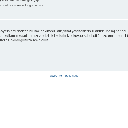
yaretimde otomatik giriş yap
rumda çevrimiçi olduğumu gizle
ayıt işlemi sadece bir kaç dakikanızı alır, fakat yeteneklerinizi arttırır. Mesaj panosu 
tfen kullanım koşullarımızı ve gizlilik ilkelerimizi okuyup kabul ettiğinize emin olu
alları da okuduğunuza emin olun.
Switch to mobile style