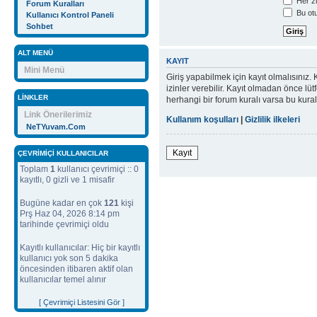
Her zi
Forum Kuralları
Bu otu
Kullanıcı Kontrol Paneli
Sohbet
ALT MENÜ
KAYIT
Mini Menü
Giriş yapabilmek için kayıt olmalısınız. K
izinler verebilir. Kayıt olmadan önce lü
LINKLER
herhangi bir forum kuralı varsa bu kur
Link Önerilerimiz
Kullanım koşulları
|
Gizlilik ilkeleri
NeTYuvam.Com
Kayıt
ÇEVRIMIÇI KULLANICILAR
Toplam
1
kullanıcı çevrimiçi :: 0
kayıtlı, 0 gizli ve 1 misafir
Bugüne kadar en çok
121
kişi
Prş Haz 04, 2026 8:14 pm
tarihinde çevrimiçi oldu
Kayıtlı kullanıcılar: Hiç bir kayıtlı
kullanıcı yok son 5 dakika
öncesinden itibaren aktif olan
kullanıcılar temel alınır
[ Çevrimiçi Listesini Gör ]