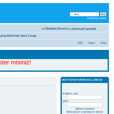
Gelişmiş arama
NetYuvam Soru Cevap
SSS
Kayıt
Giriş
ter misiniz!
NETYUVAM FORUM KULLANICISI
Kullanıcı adı:
Şifre:
Şifremi unuttum
Aktivasyon e-postasını tekrar