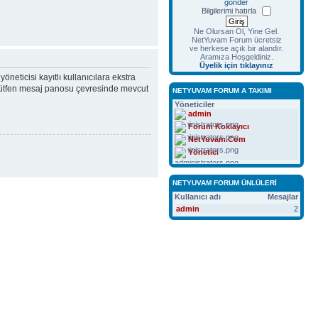
gönder
Bilgilerimi hatırla
Ne Olursan Ol, Yine Gel.
NetYuvam Forum ücretsiz
ve herkese açık bir alandır.
Aramıza Hoşgeldiniz.
Üyelik için tıklayınız
yöneticisi kayıtlı kullanıcılara ekstra
n. Lütfen mesaj panosu çevresinde mevcut
NETYUVAM FORUM A TAKIMI
Yöneticiler
admin
Forum Koklayıcı
NetYuvam.Com
Yönetici
NETYUVAM FORUM ÜNLÜLERI
Kullanıcı adı
Mesajlar
admin
2