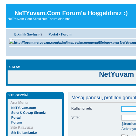
NeTYuvam.Com Forum'a Hoşgeldiniz :)
NeTYuvam.Com Sitesi Net Forum Alanınız
Etkinlik Sayfası
(
)
Portal
•
Forum
NetYuvam
REKLAM
NetYuvam 
SITE GEZGINI
Mesaj panosu, profilleri görünt
Ana Menü
NeTYuvam.com
Kullanıcı adı:
Soru & Cevap Sitemiz
Şifre:
Portal
Forum
Şifremi u
Site Kılavuzu
Aktivasyo
Sık Kullanılanlar