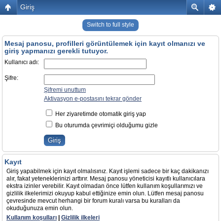
Giriş
Switch to full style
Mesaj panosu, profilleri görüntülemek için kayıt olmanızı ve
giriş yapmanızı gerekli tutuyor.
Kullanıcı adı:
Şifre:
Şifremi unuttum
Aktivasyon e-postasını tekrar gönder
Her ziyaretimde otomatik giriş yap
Bu oturumda çevrimiçi olduğumu gizle
Kayıt
Giriş yapabilmek için kayıt olmalısınız. Kayıt işlemi sadece bir kaç dakikanızı
alır, fakat yeteneklerinizi arttırır. Mesaj panosu yöneticisi kayıtlı kullanıcılara
ekstra izinler verebilir. Kayıt olmadan önce lütfen kullanım koşullarımızı ve
gizlilik ilkelerimizi okuyup kabul ettiğinize emin olun. Lütfen mesaj panosu
çevresinde mevcut herhangi bir forum kuralı varsa bu kuralları da
okuduğunuza emin olun.
Kullanım koşulları
|
Gizlilik ilkeleri