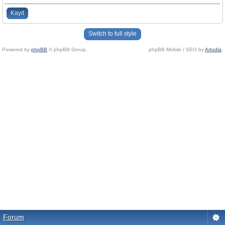
Kayıt
Switch to full style
Powered by
phpBB
© phpBB Group.
phpBB Mobile / SEO by
Artodia
.
Forum