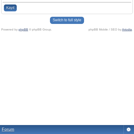
Kayıt
Switch to full style
Powered by
phpBB
© phpBB Group.
phpBB Mobile / SEO by
Artodia
.
Forum