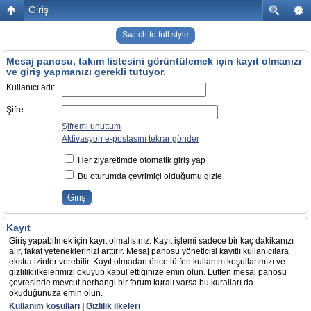
Giriş
Switch to full style
Mesaj panosu, takım listesini görüntülemek için kayıt olmanızı
ve giriş yapmanızı gerekli tutuyor.
Kullanıcı adı:
Şifre:
Şifremi unuttum
Aktivasyon e-postasını tekrar gönder
Her ziyaretimde otomatik giriş yap
Bu oturumda çevrimiçi olduğumu gizle
Kayıt
Giriş yapabilmek için kayıt olmalısınız. Kayıt işlemi sadece bir kaç dakikanızı
alır, fakat yeteneklerinizi arttırır. Mesaj panosu yöneticisi kayıtlı kullanıcılara
ekstra izinler verebilir. Kayıt olmadan önce lütfen kullanım koşullarımızı ve
gizlilik ilkelerimizi okuyup kabul ettiğinize emin olun. Lütfen mesaj panosu
çevresinde mevcut herhangi bir forum kuralı varsa bu kuralları da
okuduğunuza emin olun.
Kullanım koşulları
|
Gizlilik ilkeleri