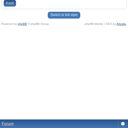
Kayıt
Switch to full style
Powered by
phpBB
© phpBB Group.
phpBB Mobile / SEO by
Artodia
.
Forum