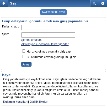
Giriş
Switch to full style
Grup detaylarını görüntülemek için giriş yapmalısınız.
Kullanıcı adı:
Şifre:
Şifremi unuttum
Aktivasyon e-postasını tekrar gönder
Her ziyaretimde otomatik giriş yap
Bu oturumda çevrimiçi olduğumu gizle
Kayıt
Giriş yapabilmek için kayıt olmalısınız. Kayıt işlemi sadece bir kaç dakikanızı
alır, fakat yeteneklerinizi arttırır. Mesaj panosu yöneticisi kayıtlı kullanıcılara
ekstra izinler verebilir. Kayıt olmadan önce lütfen kullanım koşullarımızı ve
gizlilik ilkelerimizi okuyup kabul ettiğinize emin olun. Lütfen mesaj panosu
çevresinde mevcut herhangi bir forum kuralı varsa bu kuralları da
okuduğunuza emin olun.
Kullanım koşulları
|
Gizlilik ilkeleri