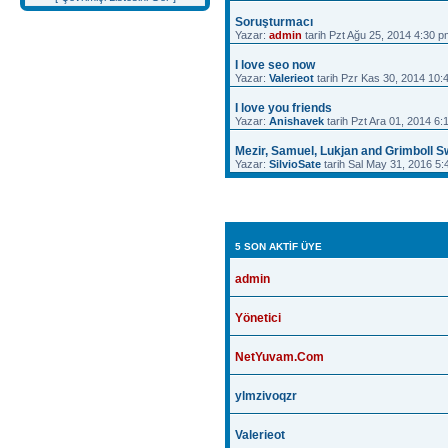
Soruşturmacı
Yazar:
admin
tarih Pzt Ağu 25, 2014 4:30 p
I love seo now
Yazar:
Valerieot
tarih Pzr Kas 30, 2014 10:
I love you friends
Yazar:
Anishavek
tarih Pzt Ara 01, 2014 6
Mezir, Samuel, Lukjan and Grimboll 
Yazar:
SilvioSate
tarih Sal May 31, 2016 5
5 SON AKTIF ÜYE
admin
Yönetici
NetYuvam.Com
ylmzivoqzr
Valerieot