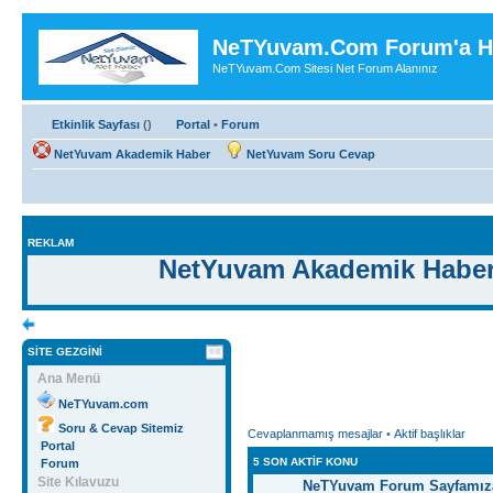
NeTYuvam.Com Forum'a Ho
NeTYuvam.Com Sitesi Net Forum Alanınız
Etkinlik Sayfası
(
)
Portal
•
Forum
NetYuvam Akademik Haber
NetYuvam Soru Cevap
REKLAM
NetYuvam Akademik Habe
SITE GEZGINI
Ana Menü
NeTYuvam.com
Soru & Cevap Sitemiz
Cevaplanmamış mesajlar
•
Aktif başlıklar
Portal
5 SON AKTIF KONU
Forum
Site Kılavuzu
NeTYuvam Forum Sayfamıza