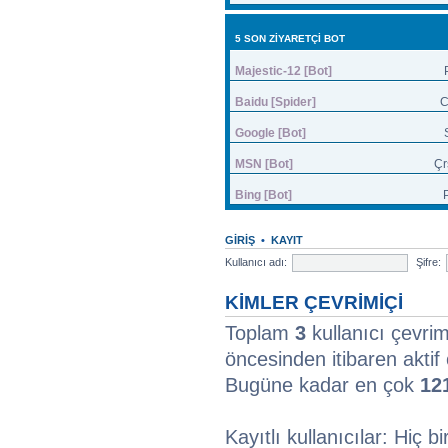
5 SON ZIYARETÇI BOT
Majestic-12 [Bot]
Baidu [Spider]
C
Google [Bot]
MSN [Bot]
Çr
Bing [Bot]
GIRIŞ
•
KAYIT
Kullanıcı adı:
Şifre:
KIMLER ÇEVRIMIÇI
Toplam
3
kullanıcı çevrimi
öncesinden itibaren aktif 
Bugüne kadar en çok
12
Kayıtlı kullanıcılar: Hiç bi