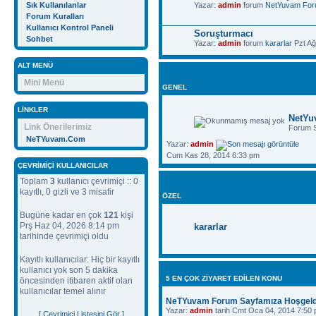
Sık Kullanılanlar
Yazar:
admin
forum
NetYuvam Fo
Forum Kuralları
Kullanıcı Kontrol Paneli
Soruşturmacı
Sohbet
Yazar:
admin
forum
kararlar
Pzt Ağ
ALT MENÜ
Mini Menü
GENEL
LINKLER
NetYu
Link Önerilerimiz
Forum 
NeTYuvam.Com
Yazar:
admin
Cum Kas 28, 2014 6:33 pm
ÇEVRIMIÇI KULLANICILAR
Toplam
3
kullanıcı çevrimiçi :: 0
kayıtlı, 0 gizli ve 3 misafir
ÖZEL
Bugüne kadar en çok
121
kişi
Prş Haz 04, 2026 8:14 pm
kararlar
tarihinde çevrimiçi oldu
Kayıtlı kullanıcılar: Hiç bir kayıtlı
kullanıcı yok son 5 dakika
5 EN ÇOK ZIYARET EDILEN KONU
öncesinden itibaren aktif olan
kullanıcılar temel alınır
NeTYuvam Forum Sayfamıza Hoşgeld
Yazar:
admin
tarih Cmt Oca 04, 2014 7:50
[ Çevrimiçi Listesini Gör ]