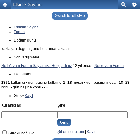
Etkinlik Sayfası
Switch to full style
Etkinlik Sayfası
Forum
Doğum günü
Yaklaşan doğum günü bulunmamaktadır
Son tartışmalar
NeTYuvam Forum Sayfamıza Hoşgeldiniz
12 yıl önce ·
NetYuvam Forum
İstatistikler
2331
kullanıcı • gün başına kullanıcı
1
-18
mesaj • gün başına mesaj
-18
-23
konu • gün başına konu
-23
Giriş •
Kayıt
Kullanıcı adı
Şifre
Şifremi unuttum
|
Kayıt
Sürekli bağlı kal