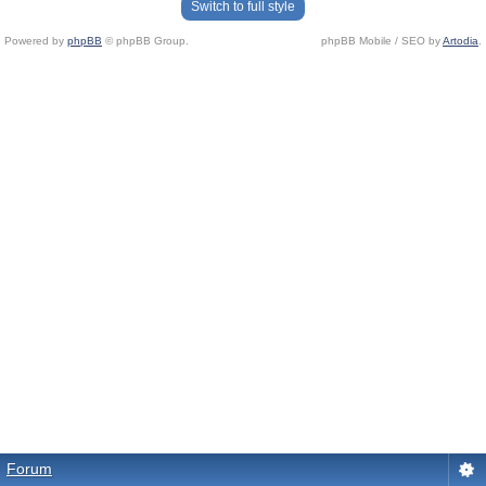
Switch to full style
Powered by
phpBB
© phpBB Group.
phpBB Mobile / SEO by
Artodia
.
Forum