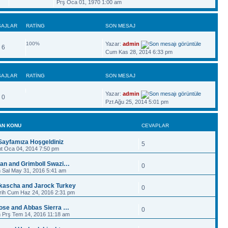
Prş Oca 01, 1970 1:00 am
AJLAR
RATING
SON MESAJ
100%
Yazar:
admin
6
Cum Kas 28, 2014 6:33 pm
AJLAR
RATING
SON MESAJ
Yazar:
admin
0
Pzt Ağu 25, 2014 5:01 pm
AN KONU
CEVAPLAR
ayfamıza Hoşgeldiniz
5
mt Oca 04, 2014 7:50 pm
jan and Grimboll Swazi…
0
h Sal May 31, 2016 5:41 am
kascha and Jarock Turkey
0
rih Cum Haz 24, 2016 2:31 pm
Jose and Abbas Sierra …
0
h Prş Tem 14, 2016 11:18 am