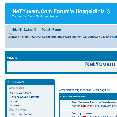
NeTYuvam.Com Forum'a Hoşgeldiniz :)
NeTYuvam.Com Sitesi Net Forum Alanınız
Etkinlik Sayfası
(
)
Portal
•
Forum
NetYuvam
REKLAM
NetYuvam 
SITE GEZGINI
Ana Menü
Cevaplanmamış mesajlar
•
Aktif başlıklar
NeTYuvam.com
5 SON AKTIF KONU
Soru & Cevap Sitemiz
Portal
NeTYuvam Forum Sayfamıza
Forum
Yazar:
admin
forum
NetYuvam Fo
Site Kılavuzu
Soruşturmacı
Sık Kullanılanlar
Yazar:
admin
forum
kararlar
Pzt Ağ