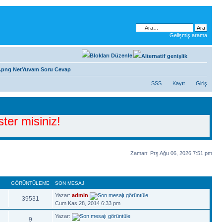
Gelişmiş arama
NetYuvam Soru Cevap
SSS
Kayıt
Giriş
ter misiniz!
Zaman: Prş Ağu 06, 2026 7:51 pm
R
GÖRÜNTÜLEME
SON MESAJ
Yazar:
admin
39531
Cum Kas 28, 2014 6:33 pm
Yazar:
9