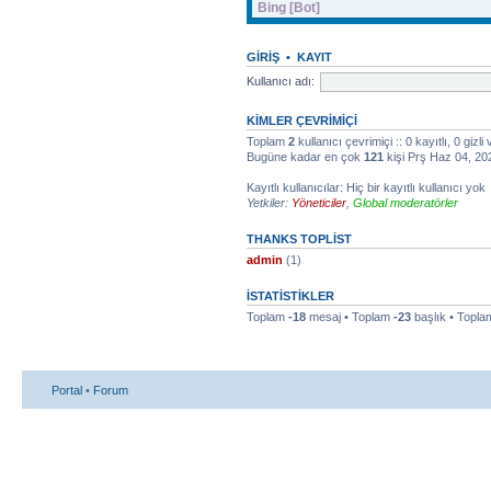
Bing [Bot]
GIRIŞ
•
KAYIT
Kullanıcı adı:
KIMLER ÇEVRIMIÇI
Toplam
2
kullanıcı çevrimiçi :: 0 kayıtlı, 0 gizl
Bugüne kadar en çok
121
kişi Prş Haz 04, 202
Kayıtlı kullanıcılar: Hiç bir kayıtlı kullanıcı yok
Yetkiler:
Yöneticiler
,
Global moderatörler
THANKS TOPLIST
admin
(1)
İSTATISTIKLER
Toplam
-18
mesaj • Toplam
-23
başlık • Topl
Portal
•
Forum