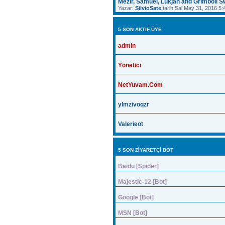
Mezir, Samuel, Lukjan and Grimboll 
Yazar:
SilvioSate
tarih Sal May 31, 2016 5
5 SON AKTIF ÜYE
admin
Yönetici
NetYuvam.Com
ylmzivoqzr
Valerieot
5 SON ZIYARETÇI BOT
Baidu [Spider]
Majestic-12 [Bot]
Google [Bot]
MSN [Bot]