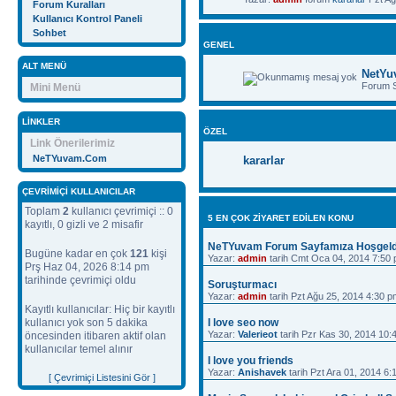
Forum Kuralları
Kullanıcı Kontrol Paneli
Sohbet
GENEL
ALT MENÜ
NetYu
Forum 
Mini Menü
LINKLER
ÖZEL
Link Önerilerimiz
NeTYuvam.Com
kararlar
ÇEVRIMIÇI KULLANICILAR
Toplam
2
kullanıcı çevrimiçi :: 0
5 EN ÇOK ZIYARET EDILEN KONU
kayıtlı, 0 gizli ve 2 misafir
NeTYuvam Forum Sayfamıza Hoşgeld
Bugüne kadar en çok
121
kişi
Yazar:
admin
tarih Cmt Oca 04, 2014 7:50
Prş Haz 04, 2026 8:14 pm
tarihinde çevrimiçi oldu
Soruşturmacı
Yazar:
admin
tarih Pzt Ağu 25, 2014 4:30 p
Kayıtlı kullanıcılar: Hiç bir kayıtlı
kullanıcı yok son 5 dakika
I love seo now
Yazar:
Valerieot
tarih Pzr Kas 30, 2014 10:
öncesinden itibaren aktif olan
kullanıcılar temel alınır
I love you friends
Yazar:
Anishavek
tarih Pzt Ara 01, 2014 6
[ Çevrimiçi Listesini Gör ]