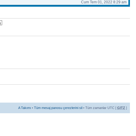
Cum Tem 01, 2022 8:29 am
A Takımı
•
Tüm mesaj panosu çerezlerini sil
• Tüm zamanlar UTC [
GITZ
]