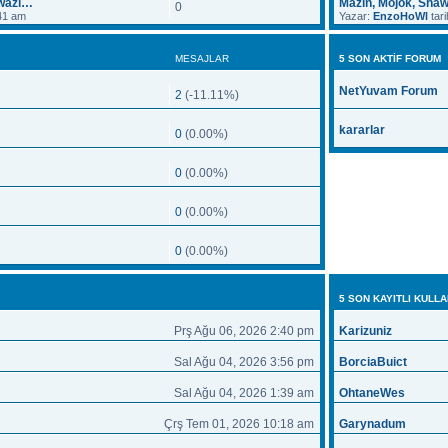
Swazi…
Mazin, Mojok, Sha
0
:41 am
Yazar:
EnzoHoWl
tar
MESAJLAR
5 SON AKTIF FORUM
NetYuvam Forum
2
(-11.11%)
kararlar
0
(0.00%)
0
(0.00%)
0
(0.00%)
0
(0.00%)
5 SON KAYITLI KULLA
Prş Ağu 06, 2026 2:40 pm
Karizuniz
Sal Ağu 04, 2026 3:56 pm
BorciaBuict
Sal Ağu 04, 2026 1:39 am
OhtaneWes
Çrş Tem 01, 2026 10:18 am
Garynadum