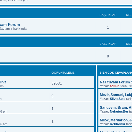
BAŞLIKLAR
MES
vam Forum
1
Sayfamız hakkında
BAŞLIKLAR
MES
0
GÖRÜNTÜLEME
5 EN ÇOK CEVAPLAN
iniz
NeTYuvam Forum S
39531
 pm
Yazar:
admin
tarih C
Mezir, Samuel, Luk
9
m
Yazar:
SilvioSate
tari
Sanuyem, Bram, A
1
46 pm
Yazar:
NefariusBer
ta
Milok, Merdarion, 
1
:16 am
Yazar:
Keldronkr
tari