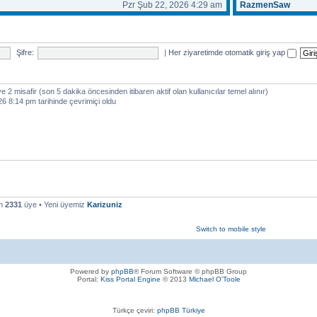
Pzr Şub 22, 2026 4:29 am
RazmenSaw
Şifre:
|
Her ziyaretimde otomatik giriş yap
i ve 2 misafir (son 5 dakika öncesinden itibaren aktif olan kullanıcılar temel alınır)
6 8:14 pm tarihinde çevrimiçi oldu
am
2331
üye • Yeni üyemiz
Karizuniz
Switch to mobile style
Powered by
phpBB
® Forum Software © phpBB Group
Portal:
Kiss Portal Engine
© 2013
Michael O'Toole
Türkçe çeviri:
phpBB Türkiye